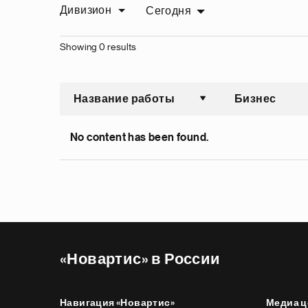
Дивизион
Сегодня
Showing 0 results
Название работы
Бизнес
Сортировать по во
No content has been found.
«Новартис» в России
Навигация «Новартис»
Медиа ц