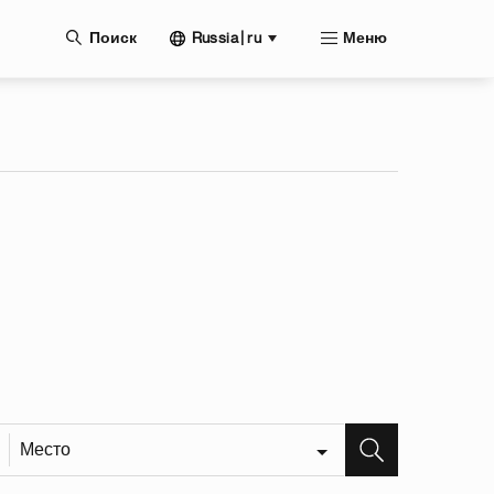
нию
Russia | ru
Поиск
Меню
Место