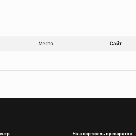
Место
Сайт
зрастанию
ентр
Наш портфель препаратов