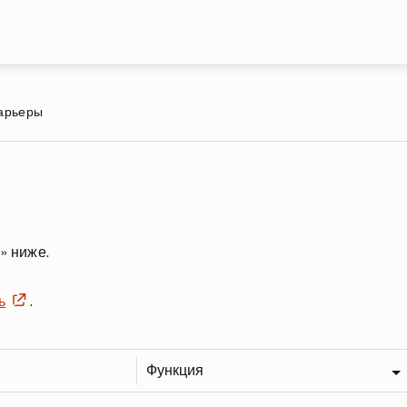
Перейти к основному содержа
карьеры
» ниже.
ь
.
Функция