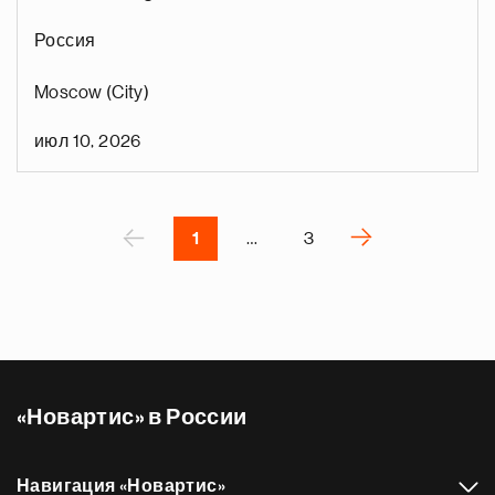
а
Россия
щ
у
Moscow (City)
д
ы
июл 10, 2026
д
е
Нумерация
р
страниц
П
‹
›
1
…
3
С
л
е
д
у
ю
«Новартис» в России
щ
а
я
Навигация «Новартис»