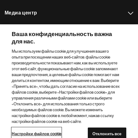
с
т
Медиа центр
р
а
Наш портфель препаратов
н
Ваша конфиденциальность важна
и
для нас.
Другие сайты «Новартис»
ц
Мы используем файлы cookie для улучшения вашего
а
опыта при посещении наших веб-сайтов: файлы cookie
Footer Site Search
производительности показывают нам, как вы используете
этот веб-сайт, функциональные файлы cookie запоминают
ваши предпочтения, а целевые файлы cookie помогают нам
делиться контентом, имеющим отношение к вам. Выберите
«Принять все», чтобы дать согласие на использование всех
файлов cookie, выберите «Настройки файлов cookie» для
управления различными файлами cookie или выберите
«Отклонить все» для использования только строго
Footer
© 2026 Novartis AG
необходимых файлов cookie. Вы можете изменить
Bottom
настройки файлов cookie в любой момент, нажав ссылку
Политика конфиденциальности
Правила использования
настройки файлов cookie на веб-сайте.
Настройки файлов cookie
Карта сайта
Доступность Интернета
Настройки файлов cookie
Отклонить все