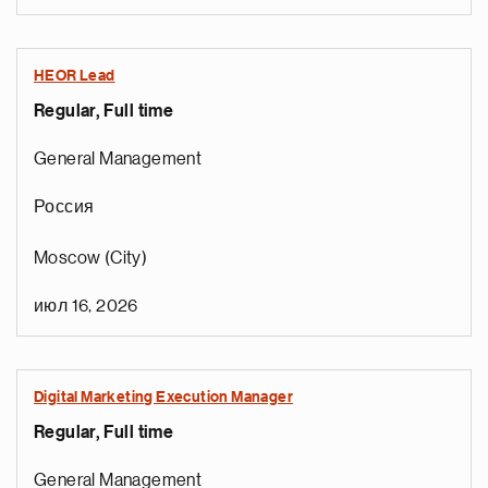
HEOR Lead
Regular, Full time
General Management
Россия
Moscow (City)
а
ц
июл 16, 2026
и
н
а
Digital Marketing Execution Manager
р
Regular, Full time
т
с
General Management
я