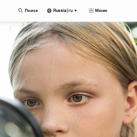
нию
Russia | ru
Поиск
Меню