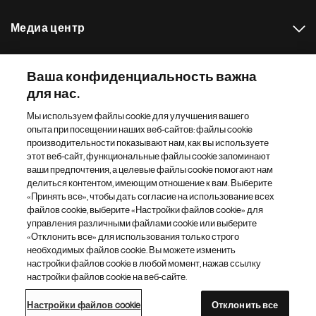
Медиа центр
Наш портфель препаратов
Ваша конфиденциальность важна
для нас.
Другие сайты «Новартис»
Мы используем файлы cookie для улучшения вашего
опыта при посещении наших веб-сайтов: файлы cookie
Footer Site Search
производительности показывают нам, как вы используете
этот веб-сайт, функциональные файлы cookie запоминают
ваши предпочтения, а целевые файлы cookie помогают нам
делиться контентом, имеющим отношение к вам. Выберите
«Принять все», чтобы дать согласие на использование всех
файлов cookie, выберите «Настройки файлов cookie» для
управления различными файлами cookie или выберите
«Отклонить все» для использования только строго
Footer
© 2026 Novartis AG
необходимых файлов cookie. Вы можете изменить
Bottom
настройки файлов cookie в любой момент, нажав ссылку
Политика конфиденциальности
Правила использования
настройки файлов cookie на веб-сайте.
Настройки файлов cookie
Карта сайта
Доступность Интернета
Настройки файлов cookie
Отклонить все