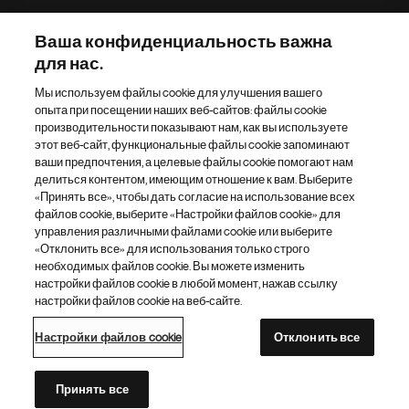
Наш портфель препаратов
Ваша конфиденциальность важна
для нас.
Другие сайты «Новартис»
Мы используем файлы cookie для улучшения вашего
опыта при посещении наших веб-сайтов: файлы cookie
Footer Site Search
производительности показывают нам, как вы используете
этот веб-сайт, функциональные файлы cookie запоминают
ваши предпочтения, а целевые файлы cookie помогают нам
делиться контентом, имеющим отношение к вам. Выберите
«Принять все», чтобы дать согласие на использование всех
файлов cookie, выберите «Настройки файлов cookie» для
управления различными файлами cookie или выберите
«Отклонить все» для использования только строго
Footer
© 2026 Novartis AG
необходимых файлов cookie. Вы можете изменить
Bottom
настройки файлов cookie в любой момент, нажав ссылку
Политика конфиденциальности
Правила использования
настройки файлов cookie на веб-сайте.
Настройки файлов cookie
Карта сайта
Доступность Интернета
Настройки файлов cookie
Отклонить все
Каталог сайтов «Новартис»
Этот сайт предназначен для граждан Российской Федерации
Принять все