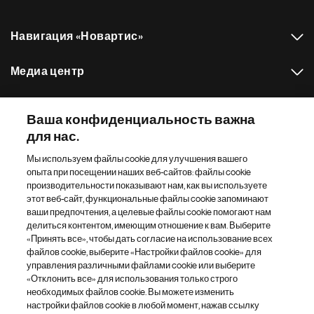
Навигация «Новартис»
Медиа центр
Наш портфель препаратов
Ваша конфиденциальность важна
для нас.
Другие сайты «Новартис»
Мы используем файлы cookie для улучшения вашего
опыта при посещении наших веб-сайтов: файлы cookie
Footer Site Search
производительности показывают нам, как вы используете
этот веб-сайт, функциональные файлы cookie запоминают
ваши предпочтения, а целевые файлы cookie помогают нам
делиться контентом, имеющим отношение к вам. Выберите
«Принять все», чтобы дать согласие на использование всех
файлов cookie, выберите «Настройки файлов cookie» для
управления различными файлами cookie или выберите
«Отклонить все» для использования только строго
Footer
© 2026 Novartis AG
необходимых файлов cookie. Вы можете изменить
Bottom
настройки файлов cookie в любой момент, нажав ссылку
Политика конфиденциальности
Правила использования