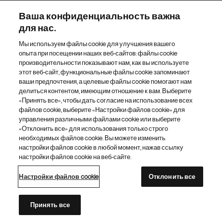
Наш портфель препаратов
Ваша конфиденциальность важна
для нас.
Другие сайты «Новартис»
Мы используем файлы cookie для улучшения вашего
опыта при посещении наших веб-сайтов: файлы cookie
Footer Site Search
производительности показывают нам, как вы используете
этот веб-сайт, функциональные файлы cookie запоминают
ваши предпочтения, а целевые файлы cookie помогают нам
делиться контентом, имеющим отношение к вам. Выберите
«Принять все», чтобы дать согласие на использование всех
файлов cookie, выберите «Настройки файлов cookie» для
управления различными файлами cookie или выберите
«Отклонить все» для использования только строго
Footer
© 2026 Novartis AG
необходимых файлов cookie. Вы можете изменить
Bottom
настройки файлов cookie в любой момент, нажав ссылку
Политика конфиденциальности
Правила использования
настройки файлов cookie на веб-сайте.
Настройки файлов cookie
Карта сайта
Доступность Интернета
Настройки файлов cookie
Отклонить все
Каталог сайтов «Новартис»
Этот сайт предназначен для граждан Российской Федерации
Принять все