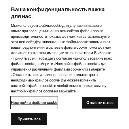
Наш портфель препаратов
Ваша конфиденциальность важна
для нас.
Другие сайты «Новартис»
Мы используем файлы cookie для улучшения вашего
опыта при посещении наших веб-сайтов: файлы cookie
Footer Site Search
производительности показывают нам, как вы используете
этот веб-сайт, функциональные файлы cookie запоминают
ваши предпочтения, а целевые файлы cookie помогают нам
делиться контентом, имеющим отношение к вам. Выберите
«Принять все», чтобы дать согласие на использование всех
файлов cookie, выберите «Настройки файлов cookie» для
управления различными файлами cookie или выберите
«Отклонить все» для использования только строго
Footer
© 2026 Novartis AG
необходимых файлов cookie. Вы можете изменить
Bottom
настройки файлов cookie в любой момент, нажав ссылку
Политика конфиденциальности
Правила использования
настройки файлов cookie на веб-сайте.
Настройки файлов cookie
Карта сайта
Доступность Интернета
Настройки файлов cookie
Отклонить все
Каталог сайтов «Новартис»
Этот сайт предназначен для граждан Российской Федерации
Принять все