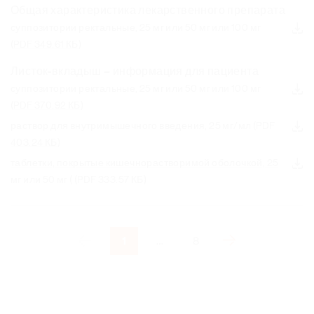
н
Общая характеристика лекарственного препарата
а
суппозитории ректальные, 25 мг или 50 мг или 100 мг
р
(PDF 349.61 КБ)
т
Листок-вкладыш – информация для пациента
с
суппозитории ректальные, 25 мг или 50 мг или 100 мг
я
(PDF 370.92 КБ)
а
щ
раствор для внутримышечного введения, 25 мг/мл
(PDF
у
403.24 КБ)
д
таблетки, покрытые кишечнорастворимой оболочкой, 25
ы
мг или 50 мг (
(PDF 333.57 КБ)
д
е
р
П
‹
›
1
…
8
С
л
е
д