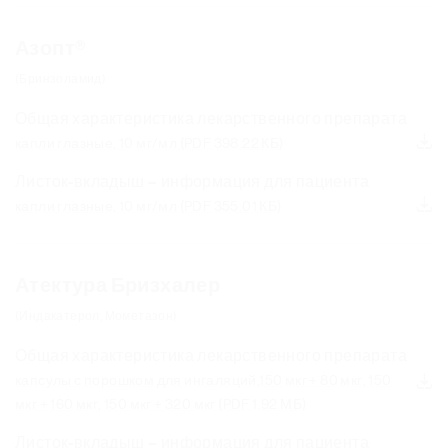
Азопт®
(Бринзоламид)
Общая характеристика лекарственного препарата
капли глазные, 10 мг/мл
(PDF 398.22 КБ)
Листок-вкладыш – информация для пациента
капли глазные, 10 мг/мл
(PDF 355.01 КБ)
Атектура Бризхалер
(Индакатерол, Мометазон)
Общая характеристика лекарственного препарата
капсулы с порошком для ингаляций,150 мкг + 80 мкг, 150
мкг + 160 мкг, 150 мкг + 320 мкг
(PDF 1.92 МБ)
Листок-вкладыш – информация для пациента