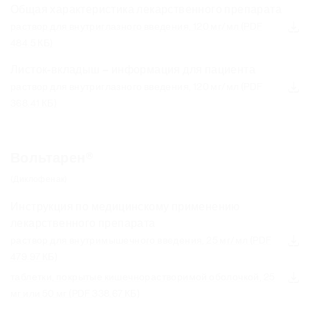
Общая характеристика лекарственного препарата
раствор для внутриглазного введения, 120 мг/мл
(PDF
484.5 КБ)
Листок-вкладыш – информация для пациента
раствор для внутриглазного введения, 120 мг/мл
(PDF
368.41 КБ)
Вольтарен®
(Диклофенак)
Инструкция по медицинскому применению
лекарственного препарата
раствор для внутримышечного введения, 25 мг/мл
(PDF
479.97 КБ)
а
таблетки, покрытые кишечнорастворимой оболочкой, 25
ц
мг или 50 мг
(PDF 338.67 КБ)
и