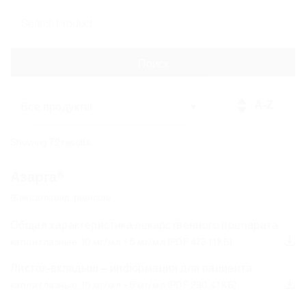
A-Z
Все продукты
Showing 72 results
Нумерация
страниц
Азарга®
(Бринзоламид, тимолол)
Общая характеристика лекарственного препарата
капли глазные, 10 мг/мл + 5 мг/мл
(PDF 473.11 КБ)
Листок-вкладыш – информация для пациента
капли глазные, 10 мг/мл + 5 мг/мл
(PDF 290.41 КБ)