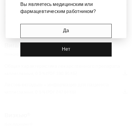
раствор для подкожного введения, 20 мг
(PDF 1019.52 КБ)
Вы являетесь медицинским или
фармацевтическим работником?
Листок-вкладыш – информация для пациента
раствор для подкожного введения, 20 мг
(PDF 727.04 КБ)
Да
Вигамокс®
Нет
(Моксифлоксацин)
Общая характеристика лекарственного препарата
капли глазные, 0.5 %
(PDF 390.95 КБ)
Листок-вкладыш – информация для пациента
капли глазные, 0.5 %
(PDF 247.94 КБ)
Визкью®
(Бролуцизумаб)