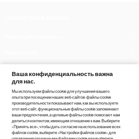
у
ю
«Новартис» в России
щ
а
я
Навигация «Новартис»
с
т
Медиа центр
р
а
Наш портфель препаратов
н
Ваша конфиденциальность важна
и
для нас.
Другие сайты «Новартис»
ц
Мы используем файлы cookie для улучшения вашего
а
опыта при посещении наших веб-сайтов: файлы cookie
Footer Site Search
производительности показывают нам, как вы используете
этот веб-сайт, функциональные файлы cookie запоминают
ваши предпочтения, а целевые файлы cookie помогают нам
делиться контентом, имеющим отношение к вам. Выберите
«Принять все», чтобы дать согласие на использование всех
файлов cookie, выберите «Настройки файлов cookie» для
управления различными файлами cookie или выберите