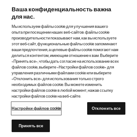
Наш портфель препаратов
Ваша конфиденциальность важна
для нас.
Другие сайты «Новартис»
Мы используем файлы cookie для улучшения вашего
опыта при посещении наших веб-сайтов: файлы cookie
Footer Site Search
производительности показывают нам, как вы используете
этот веб-сайт, функциональные файлы cookie запоминают
ваши предпочтения, а целевые файлы cookie помогают нам
делиться контентом, имеющим отношение к вам. Выберите
«Принять все», чтобы дать согласие на использование всех
файлов cookie, выберите «Настройки файлов cookie» для
управления различными файлами cookie или выберите
«Отклонить все» для использования только строго
Footer
© 2026 Novartis AG
необходимых файлов cookie. Вы можете изменить
Bottom
настройки файлов cookie в любой момент, нажав ссылку
Политика конфиденциальности
Правила использования
настройки файлов cookie на веб-сайте.
Настройки файлов cookie
Карта сайта
Доступность Интернета
Настройки файлов cookie
Отклонить все
Каталог сайтов «Новартис»
Этот сайт предназначен для граждан Российской Федерации
Принять все