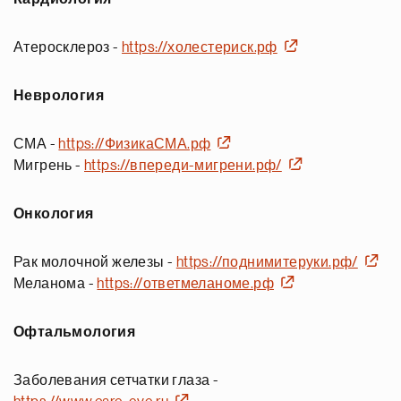
Атеросклероз -
https://холестериск.рф
Неврология
СМА -
https://ФизикаСМА.рф
Мигрень -
https://впереди-мигрени.рф/
Онкология
Рак молочной железы -
https://поднимитеруки.рф/
Меланома -
https://ответмеланоме.рф
Офтальмология
Заболевания сетчатки глаза -