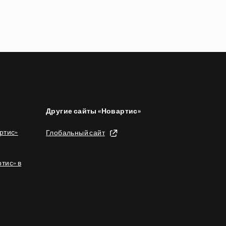
Другие сайты «Новартис»
ртис»
Глобальный сайт
тис» в