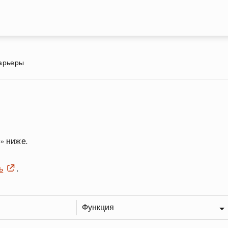
Перейти к основному содержа
карьеры
» ниже.
ь
.
Функция