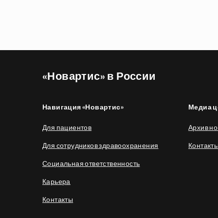
«Новартис» в России
Навигация «Новартис»
Медиа ц
Для пациентов
Архив но
Для сотрудников здравоохранения
Контакт
Социальная ответственность
Карьера
Контакты