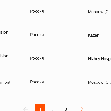
а
Россия
Moscow (Cit
ц
и
н
а
ision
Россия
Kazan
р
т
с
я
ision
Россия
Nizhny Novg
а
щ
у
д
Россия
ement
Moscow (Cit
ы
д
е
р
П
‹
›
1
…
3