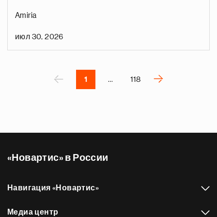
у
Amiria
д
ы
июл 30, 2026
д
е
Нумерация
р
страниц
П
‹
›
1
…
118
С
л
е
д
у
ю
«Новартис» в России
щ
а
я
Навигация «Новартис»
с
т
Медиа центр