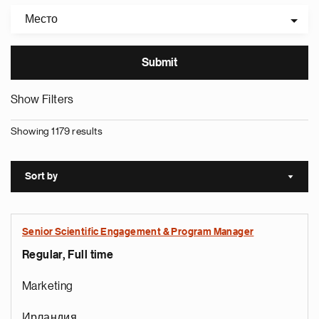
Место
Show Filters
Showing 1179 results
Sort by
Sort a
Senior Scientific Engagement & Program Manager
Regular, Full time
Marketing
Ирландия