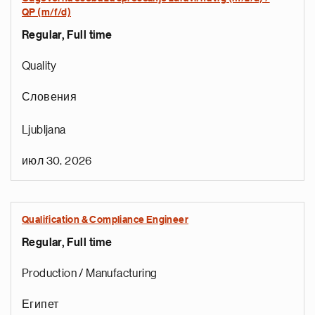
QP (m/f/d)
Regular, Full time
Quality
Словения
Ljubljana
а
ц
июл 30, 2026
и
н
а
Qualification & Compliance Engineer
р
Regular, Full time
т
с
Production / Manufacturing
я
а
Египет
щ