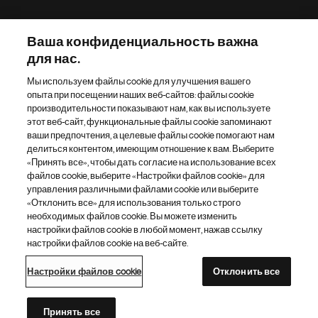
р
а
Наш портфель препаратов
н
Ваша конфиденциальность важна
и
для нас.
Другие сайты «Новартис»
ц
Мы используем файлы cookie для улучшения вашего
а
опыта при посещении наших веб-сайтов: файлы cookie
Footer Site Search
производительности показывают нам, как вы используете
этот веб-сайт, функциональные файлы cookie запоминают
ваши предпочтения, а целевые файлы cookie помогают нам
делиться контентом, имеющим отношение к вам. Выберите
«Принять все», чтобы дать согласие на использование всех
файлов cookie, выберите «Настройки файлов cookie» для
управления различными файлами cookie или выберите
«Отклонить все» для использования только строго
Footer
© 2026 Novartis AG
необходимых файлов cookie. Вы можете изменить
Bottom
настройки файлов cookie в любой момент, нажав ссылку
Политика конфиденциальности
Правила использования
настройки файлов cookie на веб-сайте.
Настройки файлов cookie
Карта сайта
Доступность Интернета
Настройки файлов cookie
Отклонить все
Каталог сайтов «Новартис»
Этот сайт предназначен для граждан Российской Федерации
Принять все