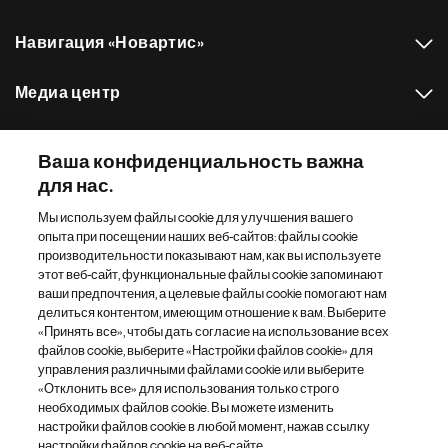
Навигация «Новартис»
Медиа центр
Наш портфель препаратов
Ваша конфиденциальность важна
для нас.
Другие сайты «Новартис»
Мы используем файлы cookie для улучшения вашего
опыта при посещении наших веб-сайтов: файлы cookie
Footer Site Search
производительности показывают нам, как вы используете
этот веб-сайт, функциональные файлы cookie запоминают
ваши предпочтения, а целевые файлы cookie помогают нам
делиться контентом, имеющим отношение к вам. Выберите
«Принять все», чтобы дать согласие на использование всех
файлов cookie, выберите «Настройки файлов cookie» для
управления различными файлами cookie или выберите
«Отклонить все» для использования только строго
Footer
© 2026 Novartis AG
необходимых файлов cookie. Вы можете изменить
Bottom
настройки файлов cookie в любой момент, нажав ссылку
Политика конфиденциальности
Правила использования
настройки файлов cookie на веб-сайте.