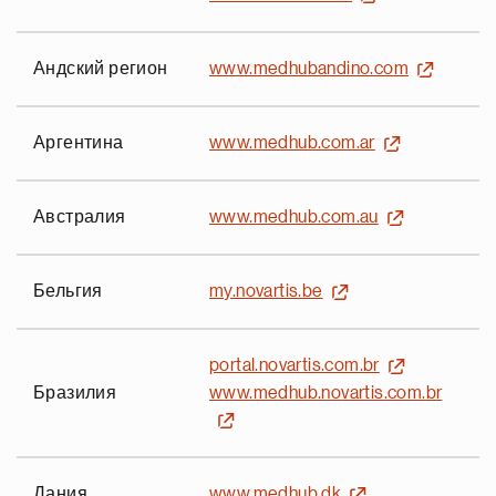
Андский регион
www.medhubandino.com
Аргентина
www.medhub.com.ar
Австралия
www.medhub.com.au
Бельгия
my.novartis.be
portal.novartis.com.br
www.medhub.novartis.com.br
Бразилия
Дания
www.medhub.dk