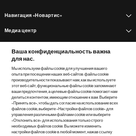
Навигация «Новартис»
Медиа центр
Наш портфель препаратов
Ваша конфиденциальность важна
для нас.
Другие сайты «Новартис»
Мы используем файлы cookie для улучшения вашего
опыта при посещении наших веб-сайтов: файлы cookie
Footer Site Search
производительности показывают нам, как вы используете
этот веб-сайт, функциональные файлы cookie запоминают
ваши предпочтения, а целевые файлы cookie помогают нам
делиться контентом, имеющим отношение к вам. Выберите
«Принять все», чтобы дать согласие на использование всех
файлов cookie, выберите «Настройки файлов cookie» для
управления различными файлами cookie или выберите
«Отклонить все» для использования только строго
Footer
© 2026 Novartis AG
необходимых файлов cookie. Вы можете изменить
Bottom
настройки файлов cookie в любой момент, нажав ссылку
Политика конфиденциальности
Правила использования