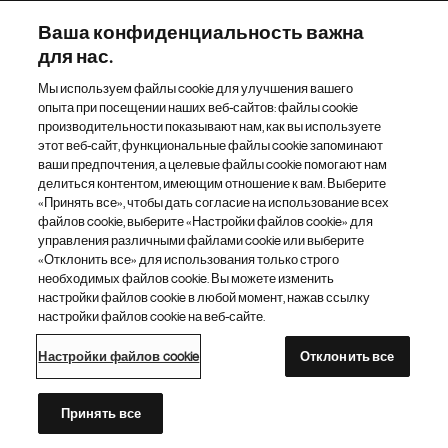
Наш портфель препаратов
Ваша конфиденциальность важна
для нас.
Другие сайты «Новартис»
Мы используем файлы cookie для улучшения вашего
опыта при посещении наших веб-сайтов: файлы cookie
Footer Site Search
производительности показывают нам, как вы используете
этот веб-сайт, функциональные файлы cookie запоминают
ваши предпочтения, а целевые файлы cookie помогают нам
делиться контентом, имеющим отношение к вам. Выберите
«Принять все», чтобы дать согласие на использование всех
файлов cookie, выберите «Настройки файлов cookie» для
управления различными файлами cookie или выберите
«Отклонить все» для использования только строго
Footer
© 2026 Novartis AG
необходимых файлов cookie. Вы можете изменить
Bottom
настройки файлов cookie в любой момент, нажав ссылку
Политика конфиденциальности
Правила использования
настройки файлов cookie на веб-сайте.
Настройки файлов cookie
Карта сайта
Доступность Интернета
Настройки файлов cookie
Отклонить все
Каталог сайтов «Новартис»
Этот сайт предназначен для граждан Российской Федерации
Принять все