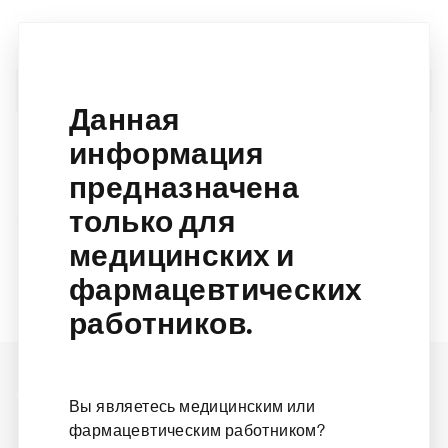
Данная
информация
A-Z
Все продукты
предназначена
только для
There are no products available for this search.
медицинских и
фармацевтических
работников.
«Новартис» в России
Вы являетесь медицинским или
фармацевтическим работником?