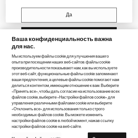
Навигация «Новартис»
Да
Медиа центр
Наш портфель препаратов
Нет
Ваша конфиденциальность важна
для нас.
Другие сайты «Новартис»
Мы используем файлы cookie для улучшения вашего
опыта при посещении наших веб-сайтов: файлы cookie
Footer Site Search
производительности показывают нам, как вы используете
этот веб-сайт, функциональные файлы cookie запоминают
ваши предпочтения, а целевые файлы cookie помогают нам
делиться контентом, имеющим отношение к вам. Выберите
«Принять все», чтобы дать согласие на использование всех
файлов cookie, выберите «Настройки файлов cookie» для
управления различными файлами cookie или выберите
«Отклонить все» для использования только строго
Footer
© 2026 Novartis AG
необходимых файлов cookie. Вы можете изменить
Bottom
настройки файлов cookie в любой момент, нажав ссылку
Политика конфиденциальности
Правила использования
настройки файлов cookie на веб-сайте.
Настройки файлов cookie
Карта сайта
Доступность Интернета