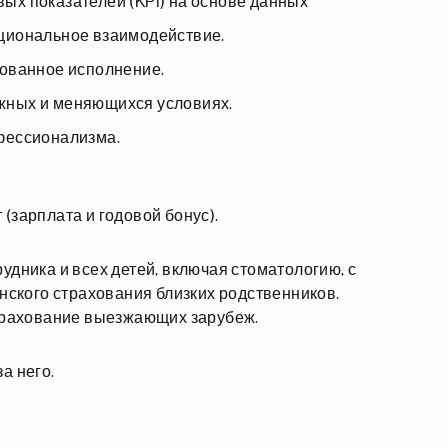
ых показателей (KPI) на основе данных
кциональное взаимодействие.
рованное исполнение.
жных и меняющихся условиях.
офессионализма.
зарплата и годовой бонус).
дника и всех детей, включая стоматологию, с
нского страхования близких родственников.
трахование выезжающих зарубеж.
а него.