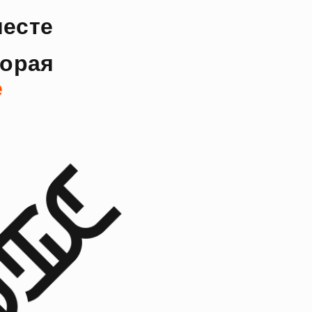
есте
торая
е