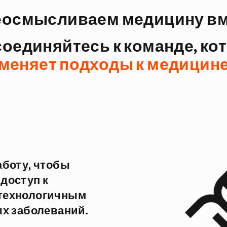
еосмысливаем медицину вм
оединяйтесь к команде, ко
меняет подходы к медицин
аботу, чтобы
доступ к
технологичным
х заболеваний.