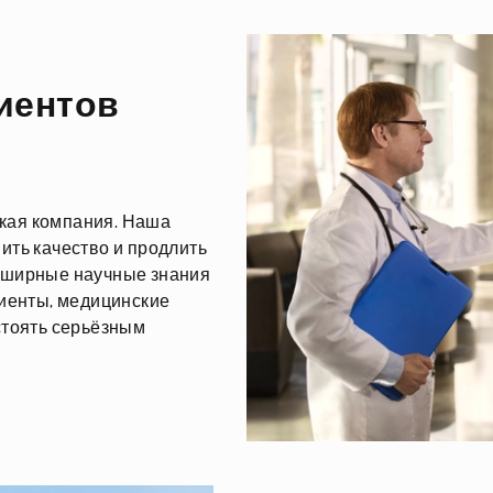
циентов
кая компания. Наша
ить качество и продлить
бширные научные знания
циенты, медицинские
стоять серьёзным