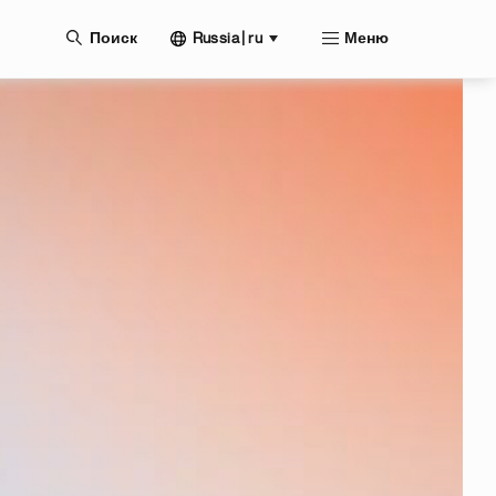
нию
Russia | ru
Поиск
Меню