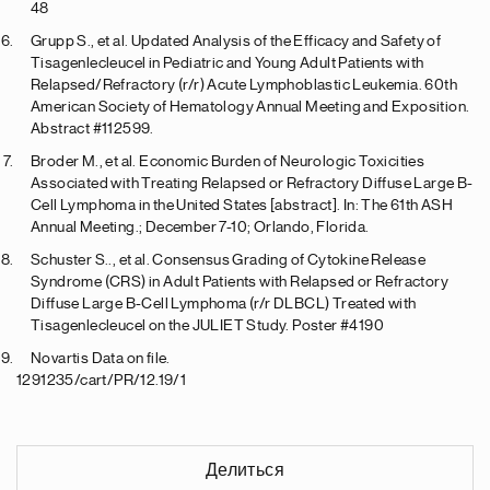
48
Grupp S., et al. Updated Analysis of the Efficacy and Safety of
Tisagenlecleucel in Pediatric and Young Adult Patients with
Relapsed/Refractory (r/r) Acute Lymphoblastic Leukemia. 60th
American Society of Hematology Annual Meeting and Exposition.
Abstract #112599.
Broder M., et al. Economic Burden of Neurologic Toxicities
Associated with Treating Relapsed or Refractory Diffuse Large B-
Cell Lymphoma in the United States [abstract]. In: The 61th ASH
Annual Meeting.; December 7-10; Orlando, Florida.
Schuster S.., et al. Consensus Grading of Cytokine Release
Syndrome (CRS) in Adult Patients with Relapsed or Refractory
Diffuse Large B-Cell Lymphoma (r/r DLBCL) Treated with
Tisagenlecleucel on the JULIET Study. Poster #4190
Novartis Data on file.
1291235/cart/PR/12.19/1
Делиться