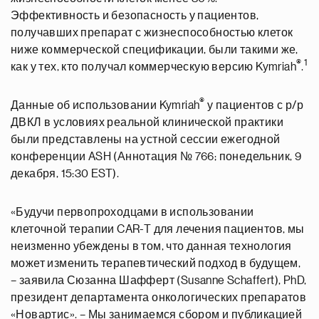
Эффективность и безопасность у пациентов,
получавших препарат с жизнеспособностью клеток
ниже коммерческой спецификации, были такими же,
®
1
как у тех, кто получал коммерческую версию Kymriah
.
®
Данные об использовании Kymriah
у пациентов с р/р
ДВКЛ в условиях реальной клинической практики
были представлены на устной сессии ежегодной
конференции ASH (Аннотация № 766; понедельник, 9
декабря, 15:30 EST).
«Будучи первопроходцами в использовании
клеточной терапии CAR-T для лечения пациентов, мы
неизменно убеждены в том, что данная технология
может изменить терапевтический подход в будущем,
– заявила Сюзанна Шафферт (Susanne Schaffert), PhD,
президент департамента онкологических препаратов
«Новартис». – Мы занимаемся сбором и публикацией