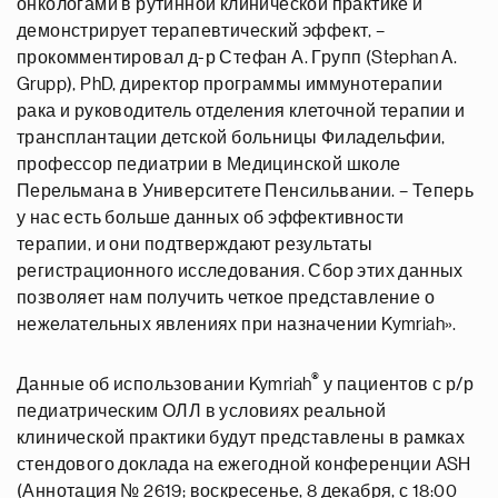
онкологами в рутинной клинической практике и
демонстрирует терапевтический эффект, –
прокомментировал д-р Стефан А. Групп (Stephan A.
Grupp), PhD, директор программы иммунотерапии
рака и руководитель отделения клеточной терапии и
трансплантации детской больницы Филадельфии,
профессор педиатрии в Медицинской школе
Перельмана в Университете Пенсильвании. – Теперь
у нас есть больше данных об эффективности
терапии, и они подтверждают результаты
регистрационного исследования. Сбор этих данных
позволяет нам получить четкое представление о
нежелательных явлениях при назначении Kymriah».
®
Данные об использовании Kymriah
у пациентов с р/р
педиатрическим ОЛЛ в условиях реальной
клинической практики будут представлены в рамках
стендового доклада на ежегодной конференции ASH
(Аннотация № 2619; воскресенье, 8 декабря, с 18:00