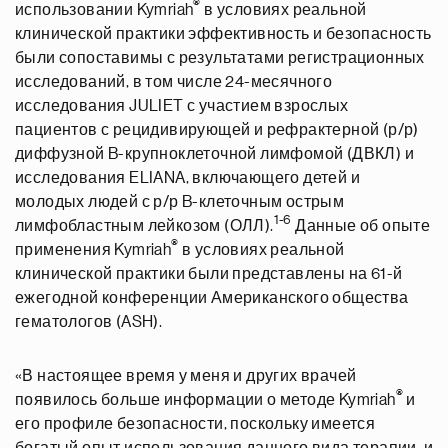
®
использовании Kymriah
в условиях реальной
клинической практики эффективность и безопасность
были сопоставимы с результатами регистрационных
исследований, в том числе 24-месячного
исследования JULIET с участием взрослых
пациентов с рецидивирующей и рефрактерной (р/р)
диффузной B-крупноклеточной лимфомой (ДВКЛ) и
исследования ELIANA, включающего детей и
молодых людей с р/р B-клеточным острым
1-6
лимфобластным лейкозом (ОЛЛ).
Данные об опыте
®
применения Kymriah
в условиях реальной
клинической практики были представлены на 61-й
ежегодной конференции Американского общества
гематологов (ASH).
«В настоящее время у меня и других врачей
®
появилось больше информации о методе Kymriah
и
его профиле безопасности, поскольку имеется