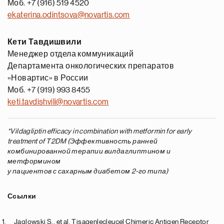
Моб. +7 (916) 519 4520
ekaterina.odintsova@novartis.com
Кети Тавдишвили
Менеджер отдела коммуникаций
Департамента онкологических препаратов
«Новартис» в России
Моб. +7 (919) 993 8455
keti.tavdishvili@novartis.com
*Vildagliptin efficacy in combination with metformin for early
treatment of T2DM (Эффективность ранней
комбинированной терапии вилдаглиптином и
метформином
у пациентов с сахарным диабетом 2-го типа)
Ссылки
Jaglowski S., et al. Tisagenlecleucel Chimeric Antigen Receptor