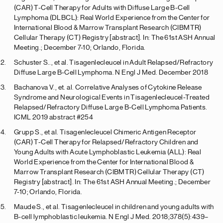
(CAR) T-Cell Therapy for Adults with Diffuse Large B-Cell
Lymphoma (DLBCL): Real World Experience from the Center for
International Blood & Marrow Transplant Research (CIBMTR)
Cellular Therapy (CT) Registry [abstract]. In: The 61st ASH Annual
Meeting.; December 7-10; Orlando, Florida.
Schuster S.., et al. Tisagenlecleucel in Adult Relapsed/Refractory
Diffuse Large B-Cell Lymphoma. N Engl J Med. December 2018
Bachanova V., et. al. Correlative Analyses of Cytokine Release
Syndrome and Neurological Events in Tisagenlecleucel-Treated
Relapsed/Refractory Diffuse Large B-Cell Lymphoma Patients.
ICML 2019 abstract #254
Grupp S., et al. Tisagenlecleucel Chimeric Antigen Receptor
(CAR) T-Cell Therapy for Relapsed/Refractory Children and
Young Adults with Acute Lymphoblastic Leukemia (ALL): Real
World Experience from the Center for International Blood &
Marrow Transplant Research (CIBMTR) Cellular Therapy (CT)
Registry [abstract]. In: The 61st ASH Annual Meeting.; December
7-10; Orlando, Florida.
Maude S., et al. Tisagenlecleucel in children and young adults with
B-cell lymphoblastic leukemia. N Engl J Med. 2018;378(5):439–