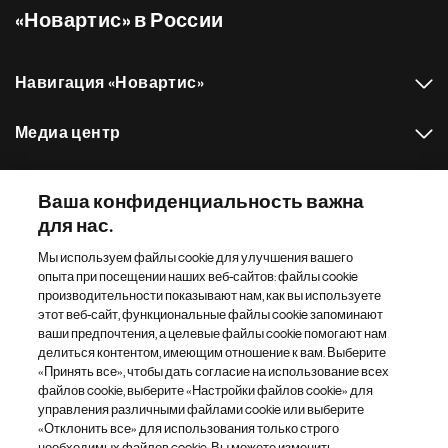
«Новартис» в России
Навигация «Новартис»
Медиа центр
Наш портфель препаратов
Ваша конфиденциальность важна
для нас.
Другие сайты «Новартис»
Мы используем файлы cookie для улучшения вашего
опыта при посещении наших веб-сайтов: файлы cookie
Footer Site Search
производительности показывают нам, как вы используете
этот веб-сайт, функциональные файлы cookie запоминают
ваши предпочтения, а целевые файлы cookie помогают нам
делиться контентом, имеющим отношение к вам. Выберите
«Принять все», чтобы дать согласие на использование всех
файлов cookie, выберите «Настройки файлов cookie» для
управления различными файлами cookie или выберите
«Отклонить все» для использования только строго
Footer
© 2026 Novartis AG
необходимых файлов cookie. Вы можете изменить