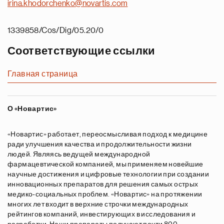
irina.khodorchenko@novartis.com
1339858/Cos/Dig/05.20/0
Соответствующие ссылки
Главная страница
О «Новартис»
«Новартис» работает, переосмысливая подход к медицине
ради улучшения качества и продолжительности жизни
людей. Являясь ведущей международной
фармацевтической компанией, мы применяем новейшие
научные достижения и цифровые технологии при создании
инновационных препаратов для решения самых острых
медико-социальных проблем. «Новартис» на протяжении
многих лет входит в верхние строчки международных
рейтингов компаний, инвестирующих в исследования и