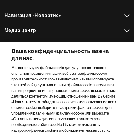
Навигация «Новартис»
Медиа центр
Наш портфель препаратов
Ваша конфиденциальность важна
для нас.
Другие сайты «Новартис»
Мы используем файлы cookie для улучшения вашего
опыта при посещении наших веб-сайтов: файлы cookie
Footer Site Search
производительности показывают нам, как вы используете
этот веб-сайт, функциональные файлы cookie запоминают
ваши предпочтения, а целевые файлы cookie помогают нам
делиться контентом, имеющим отношение к вам. Выберите
«Принять все», чтобы дать согласие на использование всех
файлов cookie, выберите «Настройки файлов cookie» для
управления различными файлами cookie или выберите
«Отклонить все» для использования только строго
Footer
© 2026 Novartis AG
необходимых файлов cookie. Вы можете изменить
Bottom
настройки файлов cookie в любой момент, нажав ссылку
Политика конфиденциальности
Правила использования