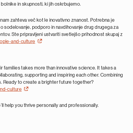
e bolnike in skupnosti, ki jih oskrbujemo.
nam zahteva več kot le inovativno znanost. Potrebna je
nimo sodelovanje, podporo in navdihovanje drug drugega za
entov. Ste pripravljeni ustvariti svetlejšo prihodnost skupaj z
ople-and-culture
 families takes more than innovative science. It takes a
llaborating, supporting and inspiring each other. Combining
s. Ready to create a brighter future together?
nd-culture
ll help you thrive personally and professionally.