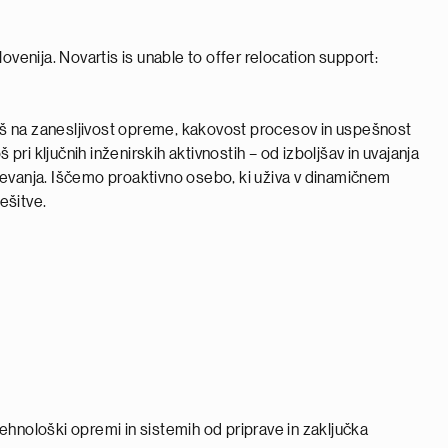
ovenija. Novartis is unable to offer relocation support:
vaš na zanesljivost opreme, kakovost procesov in uspešnost
 pri ključnih inženirskih aktivnostih – od izboljšav in uvajanja
drževanja. Iščemo proaktivno osebo, ki uživa v dinamičnem
ešitve.
ehnološki opremi in sistemih od priprave in zaključka