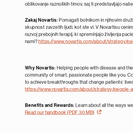
oblikovanje raznolikih timov, saj ti predstavljajo naš
Zakaj Novartis:
Pomagati bolnikom in njihovim druži
skupnost zavzetih ljudi, kot ste vi. V Novartisu ce
razvoj prebojnih terapij, ki spreminjajo življenja paci
nami?
https://www.novartis.com/about/strategy/pe
Why Novartis:
Helping people with disease and their
community of smart, passionate people like you. Co
to achieve breakthroughs that change patients’ live
https://www.novartis.com/about/strategy/people-a
Benefits and Rewards:
Learn about all the ways we’
Read our handbook (PDF 30 MB)