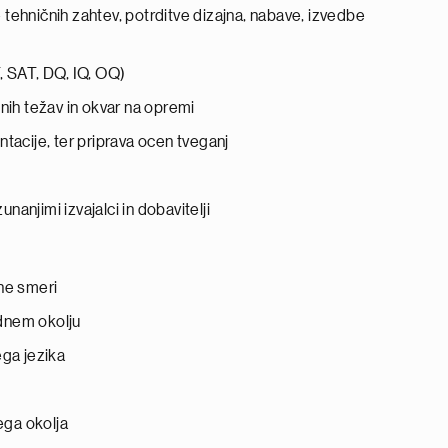
e tehničnih zahtev, potrditve dizajna, nabave, izvedbe
, SAT, DQ, IQ, OQ)
nih težav in okvar na opremi
tacije, ter priprava ocen tveganj
nanjimi izvajalci in dobavitelji
ne smeri
odnem okolju
ega jezika
ga okolja