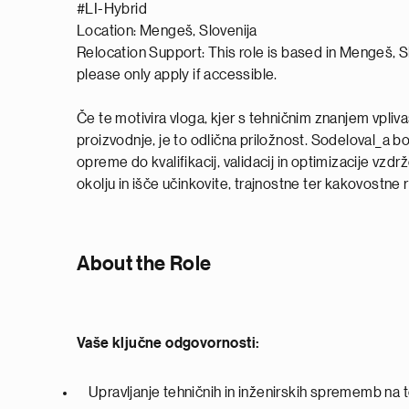
#LI-Hybrid
Location: Mengeš, Slovenija
Relocation Support: This role is based in Mengeš, Sl
please only apply if accessible.
Če te motivira vloga, kjer s tehničnim znanjem vpli
proizvodnje, je to odlična priložnost. Sodeloval_a boš
opreme do kvalifikacij, validacij in optimizacije vz
okolju in išče učinkovite, trajnostne ter kakovostne r
About the Role
Vaše ključne odgovornosti:
Upravljanje tehničnih in inženirskih sprememb na t