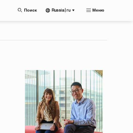
нию
Russia | ru
Поиск
Меню
)