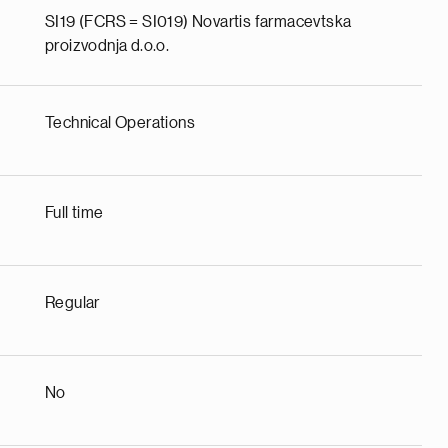
SI19 (FCRS = SI019) Novartis farmacevtska
proizvodnja d.o.o.
Technical Operations
Full time
Regular
No