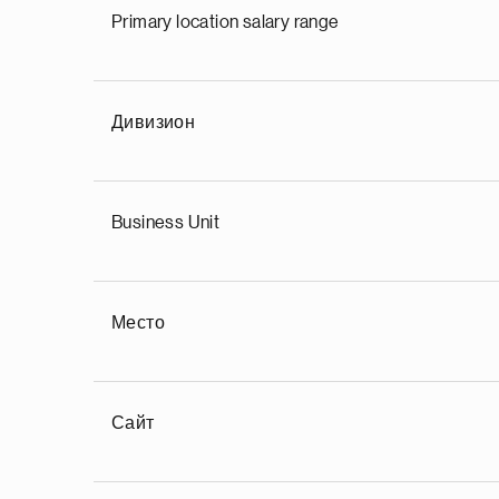
Primary location salary range
Дивизион
Business Unit
Место
Сайт