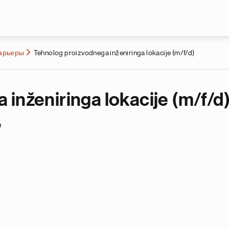
Перейти к основному содержа
карьеры
Tehnolog proizvodnega inženiringa lokacije (m/f/d)
inženiringa lokacije (m/f/d
я