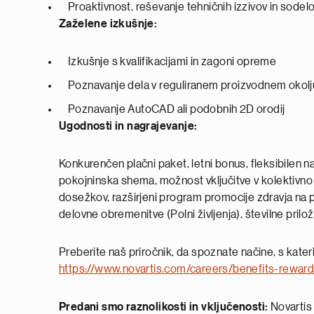
Proaktivnost, reševanje tehničnih izzivov in sodelo
Zaželene izkušnje:
Izkušnje s kvalifikacijami in zagoni opreme
Poznavanje dela v reguliranem proizvodnem okolj
Poznavanje AutoCAD ali podobnih 2D orodij
Ugodnosti in nagrajevanje:
Konkurenčen plačni paket, letni bonus, fleksibilen n
pokojninska shema, možnost vključitve v kolektivno
dosežkov, razširjeni program promocije zdravja na 
delovne obremenitve (Polni življenja), številne prilož
Preberite naš priročnik, da spoznate načine, s kater
https://www.novartis.com/careers/benefits-rewar
Predani smo raznolikosti in vključenosti:
Novartis 