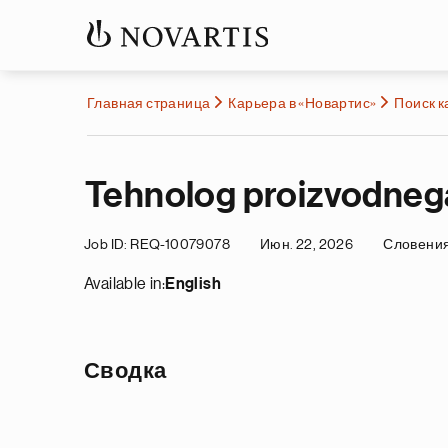
Главная страница
Карьера в «Новартис»
Поиск 
Tehnolog proizvodnega 
Job ID
REQ-10079078
Июн. 22, 2026
Словени
Available in:
English
Сводка