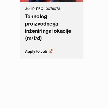
Job ID
REQ-10079078
Tehnolog
proizvodnega
inženiringa lokacije
(m/f/d)
Apply to Job