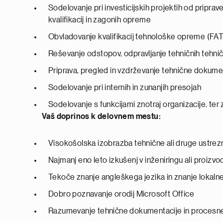
Sodelovanje pri investicijskih projektih od priprav
kvalifikacij in zagonih opreme
Obvladovanje kvalifikacij tehnološke opreme (FAT
Reševanje odstopov, odpravljanje tehničnih tehnič
Priprava, pregled in vzdrževanje tehnične dokumen
Sodelovanje pri internih in zunanjih presojah
Sodelovanje s funkcijami znotraj organizacije, ter zu
Vaš doprinos k delovnem mestu:
Visokošolska izobrazba tehnične ali druge ustrez
Najmanj eno leto izkušenj v inženiringu ali proizv
Tekoče znanje angleškega jezika in znanje lokaln
Dobro poznavanje orodij Microsoft Office
Razumevanje tehnične dokumentacije in procesne