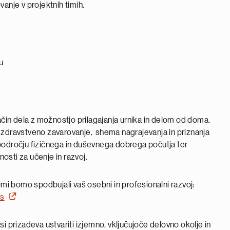
vanje v projektnih timih.
u
ačin dela z možnostjo prilagajanja urnika in delom od doma,
 zdravstveno zavarovanje, shema nagrajevanja in priznanja
področju fizičnega in duševnega dobrega počutja ter
nosti za učenje in razvoj.
imi bomo spodbujali vaš osebni in profesionalni razvoj:
ds
si prizadeva ustvariti izjemno, vključujoče delovno okolje in