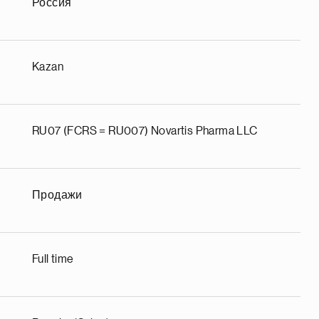
Россия
Kazan
RU07 (FCRS = RU007) Novartis Pharma LLC
Продажи
Full time