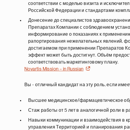
соответствии с моделью визита и исключител
Российской Федерации и стандартами компл
Донесение до специалистов здравоохранени
Препаратах Компании с соблюдением установ
информирование о показаниях к применению
рапортирования нежелательных явлений, фо
достигаемом при применении Препаратов Ком
эффект может быть достигнут. Объём предо
соответствовать маркетинговому плану.
Novartis Mission – in Russian
Вы - отличный кандидат на эту роль, если имее
Высшее медицинское/фармацевтическое об
Стаж работы от 5 лет в аналогичной роли в
Навыки коммуникации и взаимодействия в к
управления Территорией и планирования ра