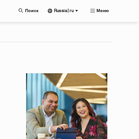
нию
Russia | ru
Поиск
Меню