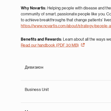
Why Novartis:
Helping people with disease and their
community of smart, passionate people like you. Co
to achieve breakthroughs that change patients’ live
https://www.novartis.com/about/strategy/people-a
Benefits and Rewards:
Learn about all the ways we’
Read our handbook (PDF 30 MB)
Дивизион
Business Unit