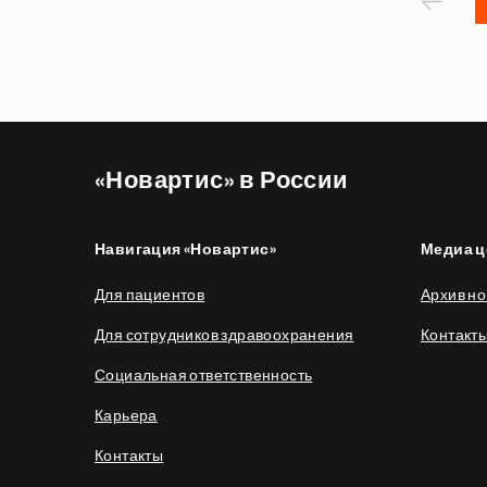
П
‹
«Новартис» в России
Навигация «Новартис»
Медиа ц
Для пациентов
Архив но
Для сотрудников здравоохранения
Контакт
Социальная ответственность
Карьера
Контакты