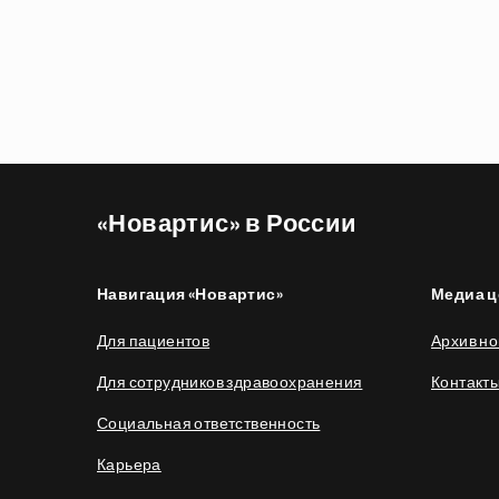
Нумерация
страниц
«Новартис» в России
Навигация «Новартис»
Медиа ц
Для пациентов
Архив но
Для сотрудников здравоохранения
Контакт
Социальная ответственность
Карьера