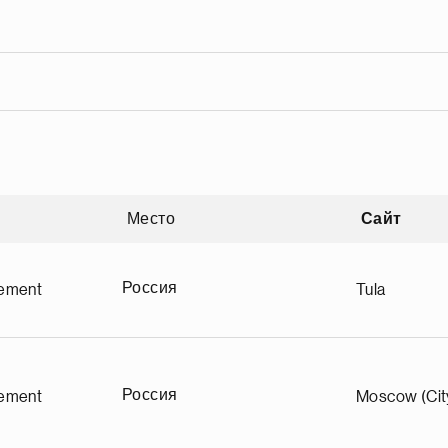
Место
Сайт
зрастанию
Россия
ement
Tula
Россия
ement
Moscow (Cit