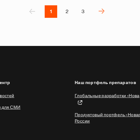
р
П
‹
›
1
2
3
С
л
е
д
у
ю
щ
а
я
ентр
Наш портфель препаратов
с
т
востей
Глобальные разработки «Нова
р
ы для СМИ
а
Продуктовый портфель «Новар
н
России
и
ц
а