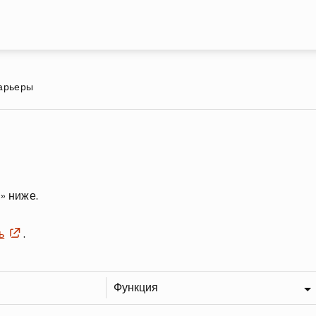
Перейти к основному содержа
карьеры
» ниже.
ь
.
Функция