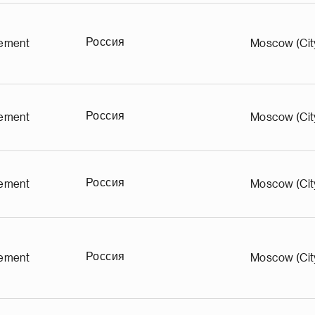
Россия
ement
Moscow (Cit
а
ц
и
н
Россия
ement
Moscow (Cit
а
р
т
с
Россия
ement
Moscow (Cit
я
а
щ
у
д
Россия
ement
Moscow (Cit
ы
д
е