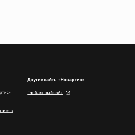
Другие сайты «Новартис»
ртис»
Глобальный сайт
тис» в