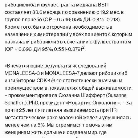
рибоциклиба и фулвестранта медиана ВБП
составляет 33,6 месяца по сравнению с 19,2 мес. в
группе плацебо (ОР = 0,546; 95% ДИ: 0,415-0,718).
Кроме того, была отсрочена необходимость в
назначении химиотерапии у всех пациенток, которым
назначали рибоциклиб в сочетании с фулвестрантом
2
(ОР = 0,696; ДИ 95%: 0,551-0,879)
.
«Впечатляющие результаты исследований
MONALEESA-3 и MONALEESA-7 делают рибоциклиб
ингибитором CDK 4/6 со статистически значимым
преимуществом в показателях общей выживаемости,
– прокомментировала Сюзанна Шафферт (Susanne
Schaffert), PhD, президент «Новартис Онкология». – За
почти 25 лет пятилетняя выживаемость при HR+
метастатическом раке молочной железы улучшилась
менее чем на 5%. Мы стремимся помочь этим
женщинам жить дольше и создаем мир, где