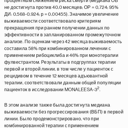
процентным снижением риска смерти (медиана ОВ
не достигнута против 40,0 месяцев; ОР = 0,724; 95%
ДИ: 0,568-0,924; р = 0,00455). Значимое увеличение
выживаемости соответствовало критериям
прекращения при раннем получении данных по
эффективности в запланированном промежуточном
анализе. По оценкам через 42 месяца выживаемость
составила 58% при комбинированном лечении с
применением рибоциклиба и 46% при монотерапии
фулвестрантом. Результаты в подгруппах терапии
первой и второй линии, в том числе у пациенток с
рецидивом в течение 12 месяцев адъювантной
терапии, соответствовали данным общей популяции
2
пациенток в исследовании MONALEESA-3
.
В этом анализе также была достигнута медиана
выживаемости без прогрессирования (ВБП) в первой
линии. Было продемонстрировано, что при
комбинированной терапии с применением