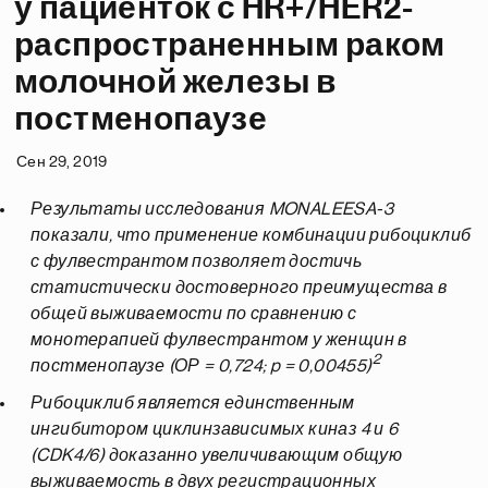
у пациенток с HR+/HER2-
распространенным раком
молочной железы в
постменопаузе
Сен 29, 2019
Результаты исследования MONALEESA-3
показали, что применение комбинации рибоциклиб
с фулвестрантом позволяет достичь
статистически достоверного преимущества в
общей выживаемости по сравнению с
монотерапией фулвестрантом у женщин в
2
постменопаузе (ОР = 0,724; p = 0,00455)
Рибоциклиб является единственным
ингибитором циклинзависимых киназ 4 и 6
(CDK4/6) доказанно увеличивающим общую
выживаемость в двух регистрационных