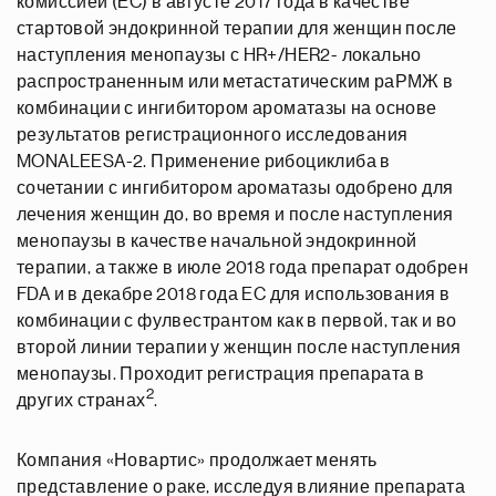
комиссией (EC) в августе 2017 года в качестве
стартовой эндокринной терапии для женщин после
наступления менопаузы с HR+/HER2- локально
распространенным или метастатическим раРМЖ в
комбинации с ингибитором ароматазы на основе
результатов регистрационного исследования
MONALEESA-2. Применение рибоциклиба в
сочетании с ингибитором ароматазы одобрено для
лечения женщин до, во время и после наступления
менопаузы в качестве начальной эндокринной
терапии, а также в июле 2018 года препарат одобрен
FDA и в декабре 2018 года EC для использования в
комбинации с фулвестрантом как в первой, так и во
второй линии терапии у женщин после наступления
менопаузы. Проходит регистрация препарата в
2
других странах
.
Компания «Новартис» продолжает менять
представление о раке, исследуя влияние препарата