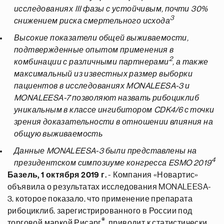
исследованиях III фазы с устойчивым, почти 30%
3
снижением риска смертельного исхода
Высокие показатели общей выживаемости,
подтвержденные опытом применения в
2
комбинации с различными партнерами
, а также
максимальный из известных размер выборки
пациентов в исследованиях MONALEESA-3 и
MONALEESA-7 позволяют назвать рибоциклиб
уникальным в классе ингибитором CDK4/6 с точки
зрения доказательности в отношении влияния на
общую выживаемость
Данные MONALEESA-3 были представлены на
4
президентском симпозиуме конгресса ESMO 2019
Базель, 1 октября 2019 г.
- Компания «Новартис»
объявила о результатах исследования MONALEESA-
3, которое показало, что применение препарата
рибоциклиб, зарегистрированного в России под
®
торговой маркой Рисарг
, приводит к статистически