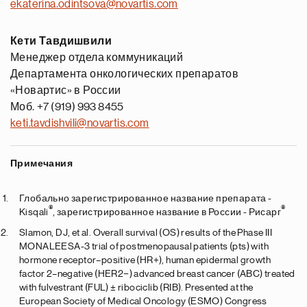
ekaterina.odintsova@novartis.com
Кети Тавдишвили
Менеджер отдела коммуникаций
Департамента онкологических препаратов
«Новартис» в России
Моб. +7 (919) 993 8455
keti.tavdishvili@novartis.com
Примечания
Глобально зарегистрированное название препарата -
®
®
Kisqali
, зарегистрированное название в России - Рисарг
Slamon, DJ, et al. Overall survival (OS) results of the Phase III
MONALEESA-3 trial of postmenopausal patients (pts) with
hormone receptor–positive (HR+), human epidermal growth
factor 2–negative (HER2−) advanced breast cancer (ABC) treated
with fulvestrant (FUL) ± ribociclib (RIB). Presented at the
European Society of Medical Oncology (ESMO) Congress