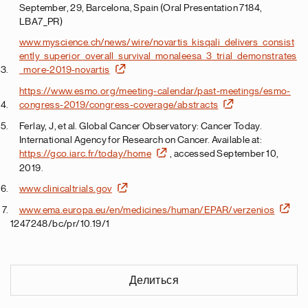
September, 29, Barcelona, Spain (Oral Presentation 7184,
LBA7_PR)
www.myscience.ch/news/wire/novartis_kisqali_delivers_consist
ently_superior_overall_survival_monaleesa_3_trial_demonstrates
_more-2019-novartis
https://www.esmo.org/meeting-calendar/past-meetings/esmo-
congress-2019/congress-coverage/abstracts
Ferlay, J, et al. Global Cancer Observatory: Cancer Today.
International Agency for Research on Cancer. Available at:
https://gco.iarc.fr/today/home
, accessed September 10,
2019.
www.clinicaltrials.gov
www.ema.europa.eu/en/medicines/human/EPAR/verzenios
1247248/bc/pr/10.19/1
Делиться