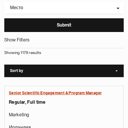
Место
Show Filters
Showing 1179 results
Sort by
Sort a
Senior Scientific Engagement & Program Manager
Regular, Full time
Marketing
Ирландия