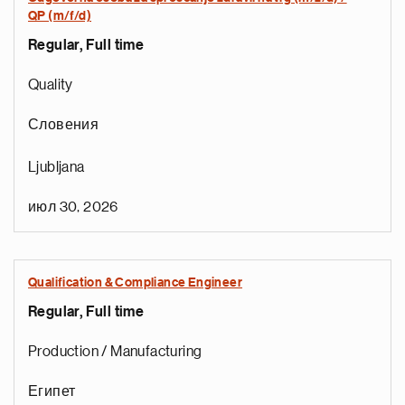
QP (m/f/d)
Regular, Full time
Quality
Словения
Ljubljana
а
ц
июл 30, 2026
и
н
а
Qualification & Compliance Engineer
р
Regular, Full time
т
с
Production / Manufacturing
я
а
Египет
щ