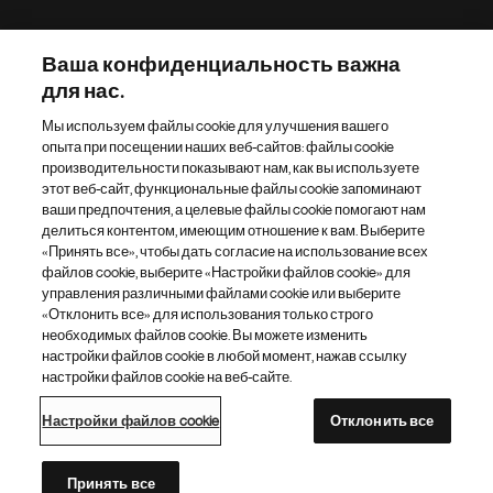
р
а
Наш портфель препаратов
н
Ваша конфиденциальность важна
и
для нас.
Другие сайты «Новартис»
ц
Мы используем файлы cookie для улучшения вашего
а
опыта при посещении наших веб-сайтов: файлы cookie
Footer Site Search
производительности показывают нам, как вы используете
этот веб-сайт, функциональные файлы cookie запоминают
ваши предпочтения, а целевые файлы cookie помогают нам
делиться контентом, имеющим отношение к вам. Выберите
«Принять все», чтобы дать согласие на использование всех
файлов cookie, выберите «Настройки файлов cookie» для
управления различными файлами cookie или выберите
«Отклонить все» для использования только строго
Footer
© 2026 Novartis AG
необходимых файлов cookie. Вы можете изменить
Bottom
настройки файлов cookie в любой момент, нажав ссылку
Политика конфиденциальности
Правила использования
настройки файлов cookie на веб-сайте.
Настройки файлов cookie
Карта сайта
Доступность Интернета
Настройки файлов cookie
Отклонить все
Каталог сайтов «Новартис»
Этот сайт предназначен для граждан Российской Федерации
Принять все