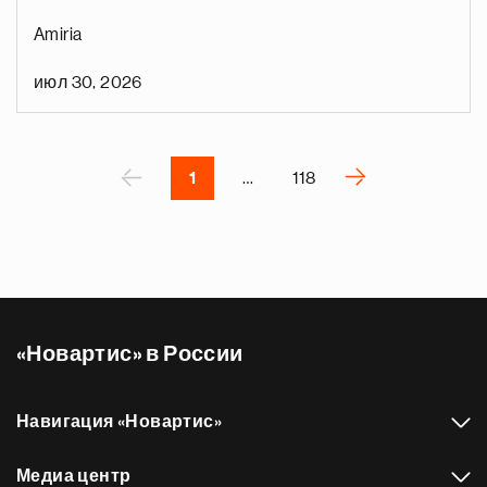
у
Amiria
д
ы
июл 30, 2026
д
е
Нумерация
р
страниц
П
‹
›
1
…
118
С
л
е
д
у
ю
«Новартис» в России
щ
а
я
Навигация «Новартис»
с
т
Медиа центр